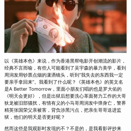
以《英雄本色》来说，作为香港黑帮电影开创潮流的影片，
经典不言而喻，有些人可能看到了吴宇森的暴力美学，看到
周润发用钞票点烟的潇洒镜头，听到“我失去的东西我一定
要亲手拿回来”。我看到了什么呢？《英雄本色》的英文名
是A Better Tomorrow，里面小朋友们唱的也是罗大佑的
《明天会更好》，但是出狱后想要洗心革面努力工作的大哥
狄龙被旧部骚扰，有情有义的小马哥周润发中弹身亡，警界
精英张国荣父亲被害，背负涉黑污点，把亲生哥哥送进监
狱，他们的明天是否更好呢？
然而这些是我观影时发现的不？不是的，是我看影评抄来