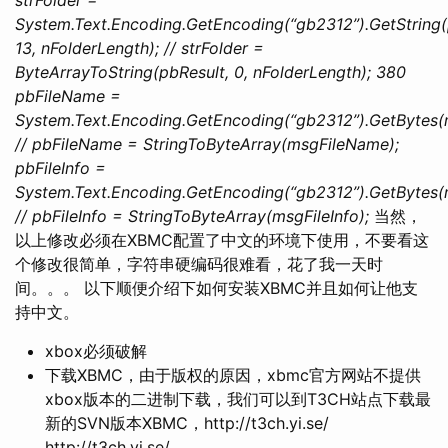
System.Text.Encoding.GetEncoding(“gb2312”).GetStrin
13, nFolderLength); // strFolder =
ByteArrayToString(pbResult, 0, nFolderLength);
380
pbFileName =
System.Text.Encoding.GetEncoding(“gb2312”).GetBytes(
// pbFileName = StringToByteArray(msgFileName);
pbFileInfo =
System.Text.Encoding.GetEncoding(“gb2312”).GetBytes(m
// pbFileInfo = StringToByteArray(msgFileInfo);
当然，
以上修改必须在XBMC配置了中文的环境下使用，不要看这
个修改很简单，字符串硬编码很难看，花了我一天时
间。。。 以下顺便介绍下如何安装XBMC并且如何让他支
持中文。
xbox必须破解
下载XBMC，由于版权的原因，xbmc官方网站不提供
xbox版本的二进制下载，我们可以到T3CH站点下载最
新的SVN版本XBMC，http://t3ch.yi.se/
http://t3ch.yi.se/