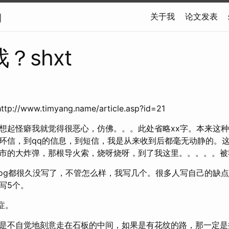
g
关于我
论文发表
？shxt
p://www.timyang.name/article.asp?id=21
，一想起怪癖我就觉得很恶心，仿佛。。。此处省略xx字。本来这
环信，到qq的信息，到短信，我是从来收到后都毫无动静的。
市的大炸弹，那根导火索，烧呀烧呀，到了我这里。。。。。被我
log都很久没写了，不管怎么样，我写几个。很多人写自己的缺
写5个。
症。
是不自觉地刻意走在石板的中间，如果是有花纹的路，那一定是