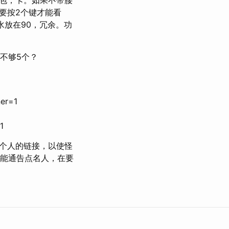
要按2个键才能看
水放在90，冗余。功
不够5个？
ner=1
1
个人的链接，以使怪
功能通告点名人，在要